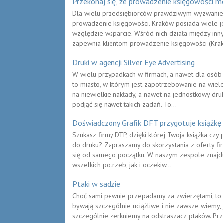
Przekonaj się, że prowadzenie księgowości mo
Dla wielu przedsiębiorców prawdziwym wyzwaniem
prowadzenie księgowości. Kraków posiada wiele je
względzie wsparcie. Wśród nich działa między in
zapewnia klientom prowadzenie księgowości (Krakó
Druki w agencji Silver Eye Advertising
W wielu przypadkach w firmach, a nawet dla osób 
to miasto, w którym jest zapotrzebowanie na wiel
na niewielkie nakłady, a nawet na jednostkowy dru
podjąć się nawet takich zadań. To...
Doświadczony Grafik DFT przygotuje książkę
Szukasz firmy DTP, dzięki której Twoja książka czy
do druku? Zapraszamy do skorzystania z oferty fir
się od samego początku. W naszym zespole znajduje
wszelkich potrzeb, jak i oczekiw...
Ptaki w sadzie
Choć sami pewnie przepadamy za zwierzętami, to z
bywają szczególnie uciążliwe i nie zawsze wiemy, 
szczególnie zerkniemy na odstraszacz ptaków. Pr