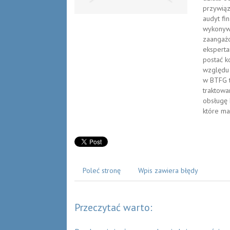
przywiąz
audyt fi
wykonywa
zaangażo
eksperta
postać 
względu 
w BTFG t
traktowa
obsługę 
które ma
Poleć stronę
Wpis zawiera błędy
Przeczytać warto: