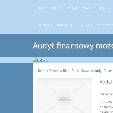
HOME
BIZNES
USŁUGI BUDOWLANE
LOKUM
SPEDYCJA
PUBLIKACJE
REKREACJA
WYTWÓRCZ
Audyt finansowy może
Home
»
Biznes
»
Biura Rachunkowe
»
Audyt finan
Audyt
2015-11-
BTFG to 
finansow
działa o