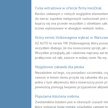
Folia witrażowa w ofercie firmy InesDruk
Bardzo ciekawym z różnych względów elementem 
do nieraz zupełnie nietypowych zastosowań jest r
kojarzy się ona przede wszystkim z obiektami sakr
licznie wykonywane w ubiegłym wiekach. Jedna...
Który serwis Volkswagena wybrać w Warszaw
AZ AUTO to serwis VW (Volkswagena), który posiad
wszystkim dlatego, że ma nowoczesny sprzęt, jak 
Wszystkie przeglądy, jak i właściwe naprawy aut te
praktycznie od ręki, zawsze w niskiej cenie. Na wy..
Wyjątkowe zabawki dla pieska
Niezależnie od tego, czy posiadasz szczeniaka, c
zawsze w twoim domu przyda się zabawka dla psa.
jedna z tych aktywności, która towarzyszy psom pr
pewnością pomogą twojemu przyjacielowi aktywnie
Popularna biżuteria srebrna.
Zwolenników biżuterii jest w obecnych czasach mnó
które wybierać będą metale szlachetne zamiast tyc