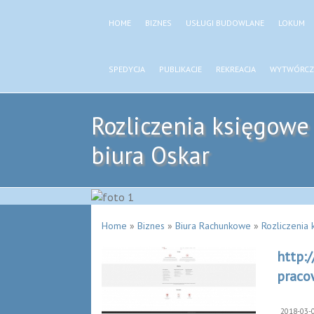
HOME
BIZNES
USŁUGI BUDOWLANE
LOKUM
SPEDYCJA
PUBLIKACJE
REKREACJA
WYTWÓRCZ
Rozliczenia księgowe
biura Oskar
Home
»
Biznes
»
Biura Rachunkowe
»
Rozliczenia
http:/
praco
2018-03-