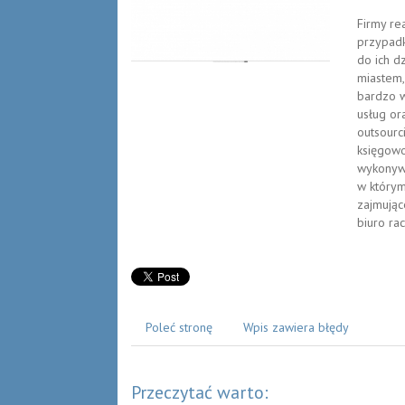
Firmy re
przypad
do ich d
miastem,
bardzo w
usług or
outsourc
księgowo
wykonywa
w którym
zajmując
biuro ra
Poleć stronę
Wpis zawiera błędy
Przeczytać warto: