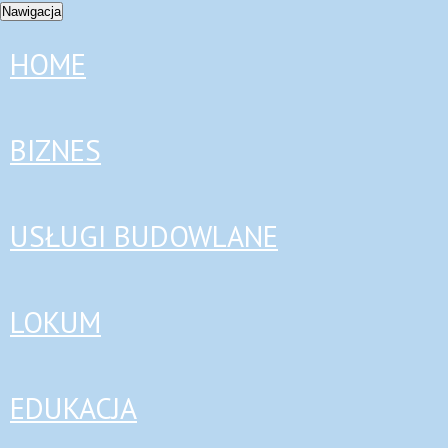
Nawigacja
HOME
BIZNES
USŁUGI BUDOWLANE
LOKUM
EDUKACJA