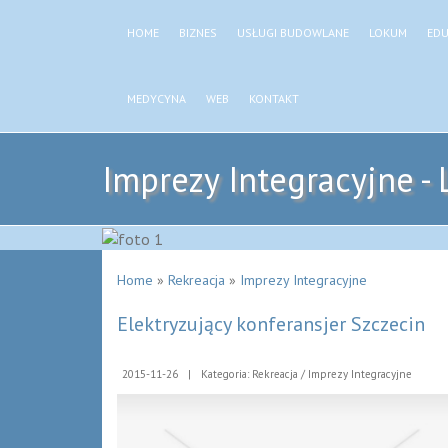
HOME
BIZNES
USŁUGI BUDOWLANE
LOKUM
EDU
MEDYCYNA
WEB
KONTAKT
Imprezy Integracyjne - 
Home
»
Rekreacja
»
Imprezy Integracyjne
Elektryzujący konferansjer Szczecin
2015-11-26
|
Kategoria: Rekreacja / Imprezy Integracyjne