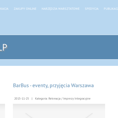
KACJA
ZAKUPY ONLINE
NARZĘDZIA WARSZTATOWE
SPEDYCJA
PUBLIKAC
LP
BarBus - eventy, przyjęcia Warszawa
2015-11-25
|
Kategoria: Rekreacja / Imprezy Integracyjne