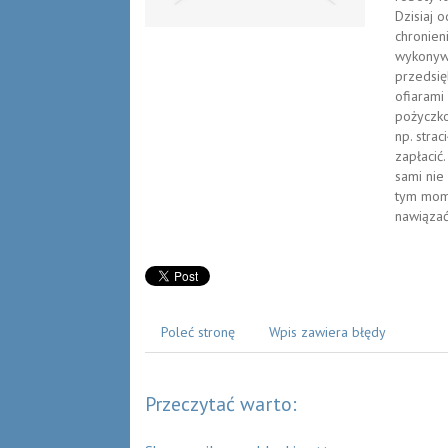
Dzisiaj 
chronien
wykonywa
przedsię
ofiarami
pożyczkow
np. strac
zapłacić.
sami nie
tym mome
nawiązać
Poleć stronę
Wpis zawiera błędy
Przeczytać warto: