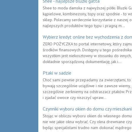
Shee - najlepsze bluzki gatta
Shee to moda damska z najwyższej półki. Bluzki Gatt
kąpielowe, kombinezony, topy oraz spodnie - to 
sklep. Polecamy serdecznie korzystanie z naszej o
najlepszych produktów tego typu i pragną m...
Wybierz kredyt online bez wychodzenia z do
ZERO POŻYCZKA to portal internetowy, który zajmu
środków finansowych. Dostępny u tego pośrednika 
wszystkim jest niekosztowny w stosunku do innych
dokładnie sporządzoną dokumentację, jak i...
Ptaki w sadzie
Choć sami pewnie przepadamy za zwierzętami, to z
bywają szczególnie uciążliwe i nie zawsze wiemy, 
szczególnie zerkniemy na odstraszacz ptaków. Pr
i zjadać owoce czy niszczyć upraw...
Czynniki wyboru okien do domu czy mieszkani
Stojąc w obliczu wyboru okien do własnego domu
nie wie jakie okna wybrać. Czy okna drewniane czy 
będąc specjalistami trudno nam dokonać mądrego 