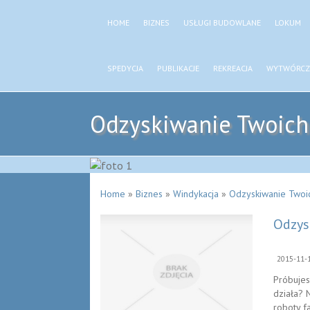
HOME
BIZNES
USŁUGI BUDOWLANE
LOKUM
SPEDYCJA
PUBLIKACJE
REKREACJA
WYTWÓRCZ
Odzyskiwanie Twoich
Home
»
Biznes
»
Windykacja
»
Odzyskiwanie Twoic
Odzys
2015-11-
Próbujes
działa? 
roboty f