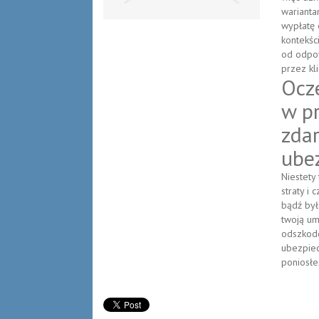
warianta
wypłatę
kontekśc
od odpow
przez kl
Ocz
w p
zda
ube
Niestety
straty i
bądź był
twoją um
odszkodo
ubezpiec
poniosłe