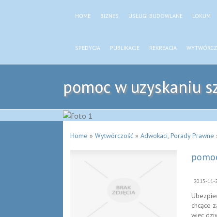
HOME
BIZNES
USŁUGI BUDOWLANE
LOKUM
SPEDYCJA
PUBLIKACJE
REKREACJA
WYTWÓRCZ
pomoc w uzyskaniu sz
Home
»
Wytwórczość
»
Adwokaci, Porady Prawne
pomoc
2015-11-
Ubezpiec
chcące z
więc dzi