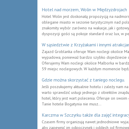
Hotel nad morzem, Wolin w Międzyzdrojach
Hotel Wolin jest doskonałą propozycją na nadmors
oblegane miasto w sezonie turystycznym nad pol
znakomity wybór zarówno na wakacje, jak i gotowy
dyspozycji gości są pokoje standard oraz lux, w pe
W sąsiedztwie z Krzyżakami i innymi atrakcja
Zajazd Groblanka oferuje Wam noclegi okolice Ma
wypadowa, ponieważ bardzo szybko dojedziecie od
Oferujemy Wam noclegi okolice Malborka w bardz
59 miejsc noclegowych. W każdym momencie będzi
Gdzie można skorzystać z taniego noclegu.
Jeśli poszukujemy aktualnie hotelu i zależy nam na 
warto sprawdzić usługi jednego z obiektów znajduj
hotel, który jest wart polecenia. Oferuje on swoim 
Tanie hotele Bogatynia nie musz...
Karczma w Szczyrku także dla zajęć integrac
Czasem firmy organizują nawet jednodniowe wyjaz
aby zapewnić im odpoczynek i oddech od firmowej 