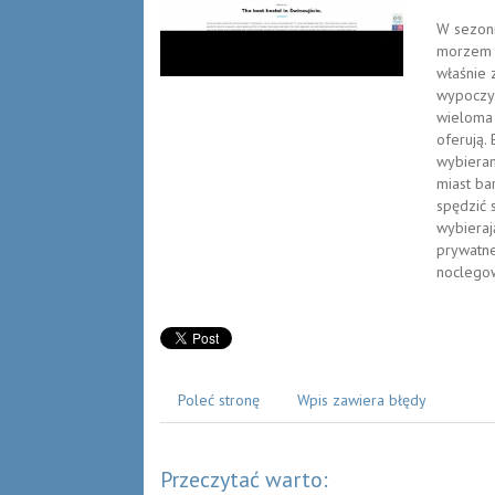
W sezon
morzem m
właśnie 
wypoczyn
wieloma 
oferują.
wybieram
miast ba
spędzić 
wybieraj
prywatne
noclegow
Poleć stronę
Wpis zawiera błędy
Przeczytać warto: