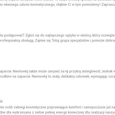
niu własnego salonu kosmetycznego, chętnie Ci w tym pomożemy! Zaprasz
ała postępować? Zgłoś się do najlepszego optyka w okolicy, który rozwiąże
 profesjonalną obsługą. Zajmie się Tobą grupa specjalistów i pomoże dobr
zaparcie. Niemowlę także może cierpieć na tę przykrą dolegliwość. Jednak
dków na zaparcie. Niemowlę to mały, delikatny człowiek, wymagając szcze
ia
ele osób zabiegi kosmetyczne poprawiające komfort i samopoczucie już na
ędne dla wykrzesania z siebie pełnej energii koniecznej dla realizacji naszy