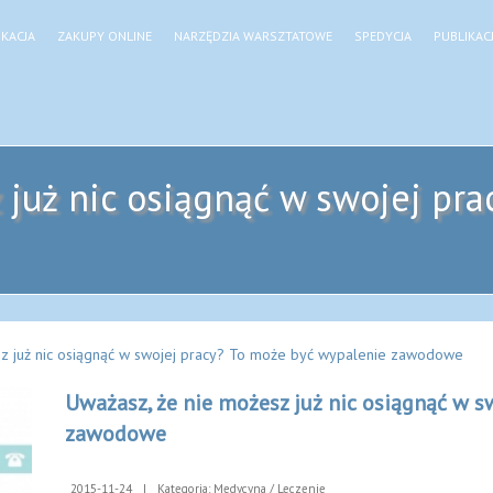
KACJA
ZAKUPY ONLINE
NARZĘDZIA WARSZTATOWE
SPEDYCJA
PUBLIKAC
 już nic osiągnąć w swojej pra
sz już nic osiągnąć w swojej pracy? To może być wypalenie zawodowe
Uważasz, że nie możesz już nic osiągnąć w s
zawodowe
2015-11-24
|
Kategoria: Medycyna / Leczenie