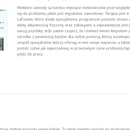
Niektóre zawody są bardzo męczące niekoniecznie pod względe
się do problemu, jakim jest wypalenie zawodowe. Terapia jest w
LaFuente, które dzięki specjalnemu programowi pozwoli znowu c
dietą, aktywnością fizyczną oraz zabiegami, a najważniejsze jest
naszą psychikę. Jeśli zatem czujesz, że również twoim kłopotem
ośrodku z pewnością będzie dla ciebie pomocą, której oczekujes
zespół specjalistów, którzy oferują w nim swoje wsparcie, a takż
pomóc sobie jak najwcześniej, w przeciwnym razie problemy będą 
pójść do pracy.
której chętnie korzysta wiele kobiet. To także świetny sposób na dochodowy 