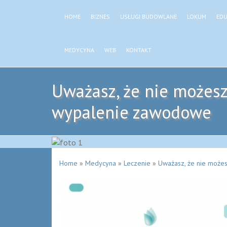
HOME
BIZNES
USŁUGI BUDOWLANE
LOKUM
EDU
MEDYCYNA
WEB
KONTAKT
Uważasz, że nie możesz
wypalenie zawodowe
Home
»
Medycyna
»
Leczenie
»
Uważasz, że nie może