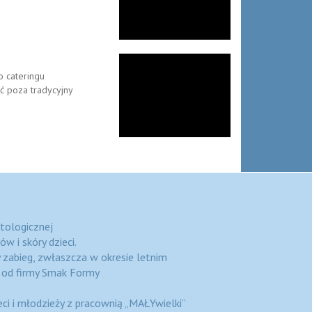
o cateringu
ć poza tradycyjny
atologicznej
w i skóry dzieci.
 zabieg, zwłaszcza w okresie letnim
g od firmy Smak Formy
ci i młodzieży z pracownią „MAŁYwielki”