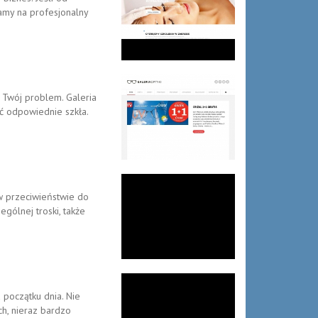
amy na profesjonalny
 Twój problem. Galeria
ać odpowiednie szkła.
 w przeciwieństwie do
gólnej troski, także
 początku dnia. Nie
ch, nieraz bardzo