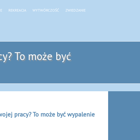
JE
REKREACJA
WYTWÓRCZOŚĆ
ZWIEDZANIE
cy? To może być
wojej pracy? To może być wypalenie