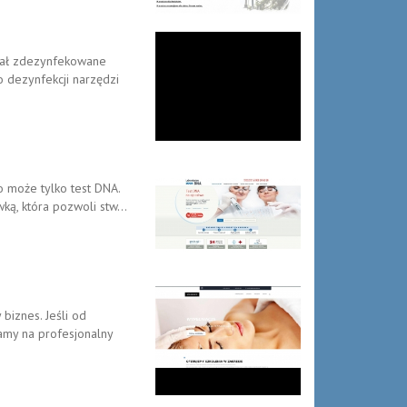
 miał zdezynfekowane
o dezynfekcji narzędzi
to może tylko test DNA.
ą, która pozwoli stw...
biznes. Jeśli od
amy na profesjonalny