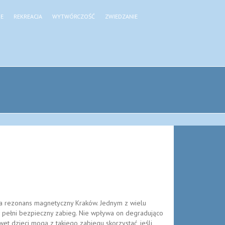
JE
REKREACJA
WYTWÓRCZOŚĆ
ZWIEDZANIE
o na rezonans magnetyczny Kraków. Jednym z wielu
 w pełni bezpieczny zabieg. Nie wpływa on degradująco
et dzieci mogą z takiego zabiegu skorzystać, jeśli