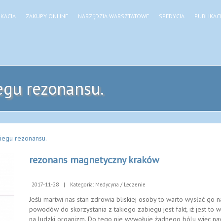
KACJA
ZAKUPY ONLINE
NARZĘDZIA WARSZTATOWE
SPEDYCJA
PUBLIKAC
iegu rezonansu.
biegu rezonansu.
rezonans magnetyczny kraków
2017-11-28
|
Kategoria: Medycyna / Leczenie
Jeśli martwi nas stan zdrowia bliskiej osoby to warto wysłać g
powodów do skorzystania z takiego zabiegu jest fakt, iż jest to
na ludzki organizm. Do tego nie wywołuje żadnego bólu więc naw