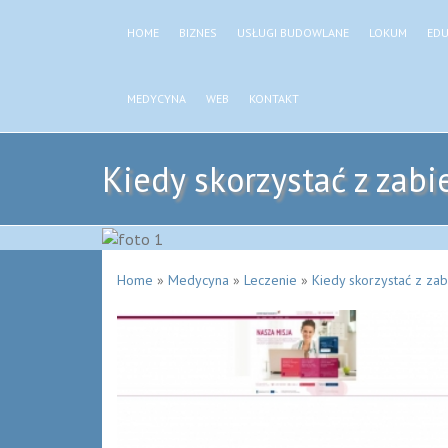
HOME
BIZNES
USŁUGI BUDOWLANE
LOKUM
EDU
MEDYCYNA
WEB
KONTAKT
Kiedy skorzystać z zab
Home
»
Medycyna
»
Leczenie
»
Kiedy skorzystać z za