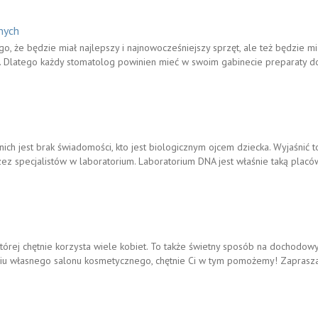
nych
ego, że będzie miał najlepszy i najnowocześniejszy sprzęt, ale też będzie
e. Dlatego każdy stomatolog powinien mieć w swoim gabinecie preparaty d
 nich jest brak świadomości, kto jest biologicznym ojcem dziecka. Wyjaśnić 
 specjalistów w laboratorium. Laboratorium DNA jest właśnie taką placówk
której chętnie korzysta wiele kobiet. To także świetny sposób na dochodowy 
niu własnego salonu kosmetycznego, chętnie Ci w tym pomożemy! Zaprasz