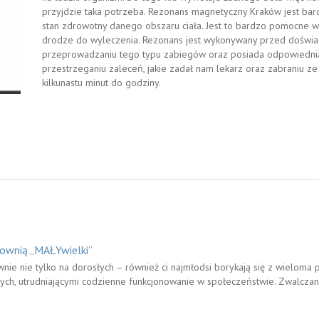
przyjdzie taka potrzeba. Rezonans magnetyczny Kraków jest ba
stan zdrowotny danego obszaru ciała. Jest to bardzo pomocne w
drodze do wyleczenia. Rezonans jest wykonywany przed doświadc
przeprowadzaniu tego typu zabiegów oraz posiada odpowiednią 
przestrzeganiu zaleceń, jakie zadał nam lekarz oraz zabraniu z
kilkunastu minut do godziny.
cownią „MAŁYwielki”
nie nie tylko na dorosłych – również ci najmłodsi borykają się z wielom
nych, utrudniającymi codzienne funkcjonowanie w społeczeństwie. Zwalcz