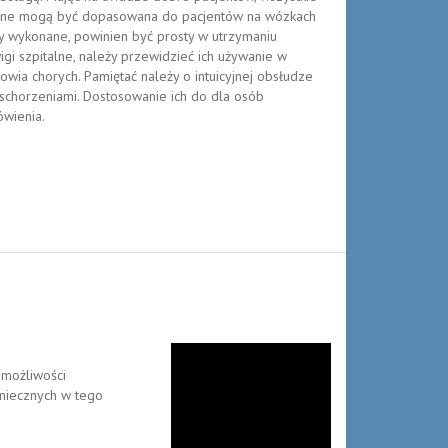
talne mogą być dopasowana do pacjentów na wózkach
ły wykonane, powinien być prosty w utrzymaniu
igi szpitalne, należy przewidzieć ich używanie w
rowia chorych. Pamiętać należy o intuicyjnej obsłudze
 schorzeniami. Dostosowanie ich do dla osób
ówienia.
 możliwości
oniecznych w tego