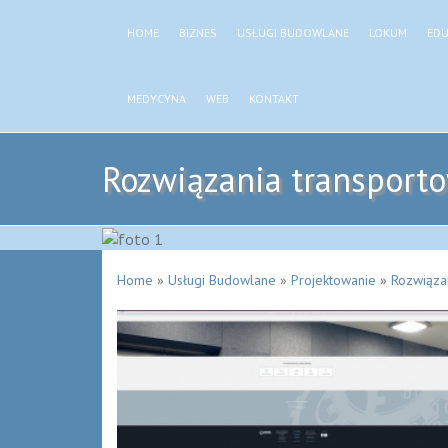
HOME
BIZNES
USŁUGI BUDOWLANE
LOKUM
EDU
MEDYCYNA
WEB
KONTAKT
Rozwiązania transport
Home
»
Usługi Budowlane
»
Projektowanie
»
Rozwiąza