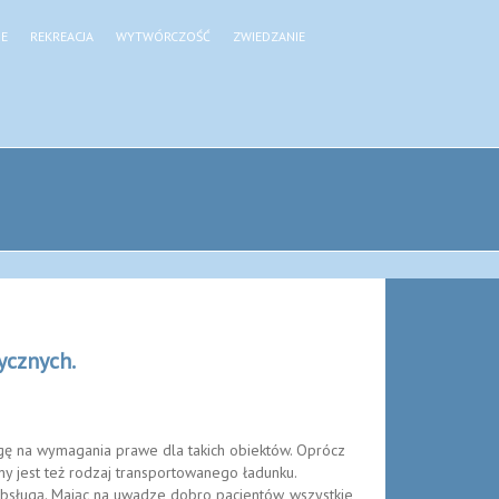
JE
REKREACJA
WYTWÓRCZOŚĆ
ZWIEDZANIE
ycznych.
gę na wymagania prawe dla takich obiektów. Oprócz
nny jest też rodzaj transportowanego ładunku.
obsługą. Mając na uwadze dobro pacjentów, wszystkie