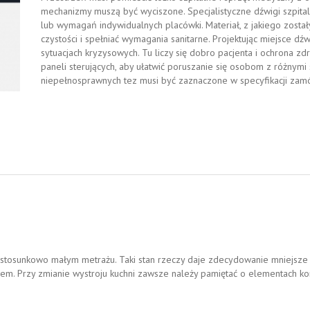
mechanizmy muszą być wyciszone. Specjalistyczne dźwigi szpi
lub wymagań indywidualnych placówki. Materiał, z jakiego zosta
czystości i spełniać wymagania sanitarne. Projektując miejsce dźw
sytuacjach kryzysowych. Tu liczy się dobro pacjenta i ochrona zd
paneli sterujących, aby ułatwić poruszanie się osobom z różnymi
niepełnosprawnych tez musi być zaznaczone w specyfikacji zam
 stosunkowo małym metrażu. Taki stan rzeczy daje zdecydowanie mniejsze
mem. Przy zmianie wystroju kuchni zawsze należy pamiętać o elementach k