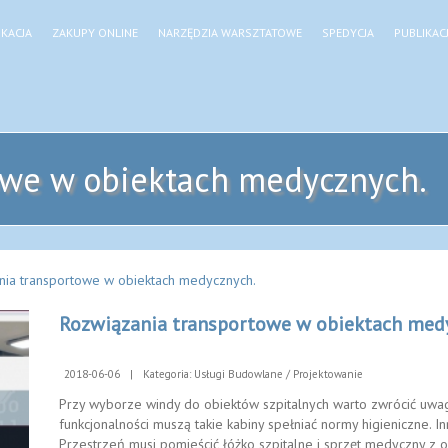
KACJA
ZAKUPY ONLINE
NARZĘDZIA WARSZTATOWE
SPEDYCJA
PUBLIKAC
owe w obiektach medycznych.
nia transportowe w obiektach medycznych.
Rozwiązania transportowe w obiektach med
2018-06-06
|
Kategoria: Usługi Budowlane / Projektowanie
Przy wyborze windy do obiektów szpitalnych warto zwrócić uwa
funkcjonalności muszą takie kabiny spełniać normy higieniczne. I
Przestrzeń musi pomieścić łóżko szpitalne i sprzęt medyczny z 