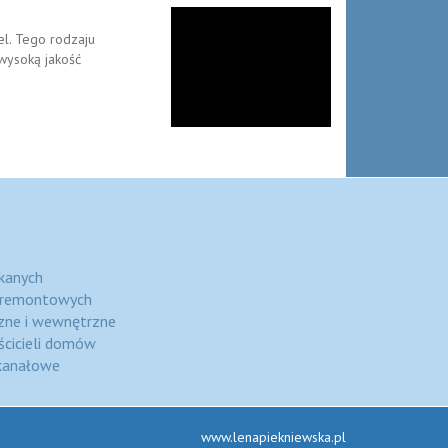
l. Tego rodzaju
wysoką jakość
kanych
c remontowych
zne i wewnętrzne
ścicieli domów
kanałowe
www.lenapiekniewska.pl