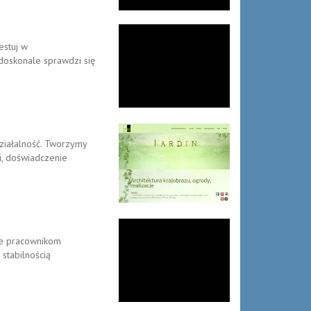
estuj w
doskonale sprawdzi się
działalność. Tworzymy
i, doświadczenie
ie pracownikom
stabilnością