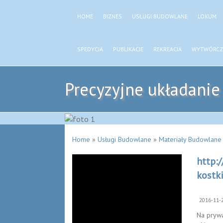
HOME
BIZNES
USŁUGI BUDOWLANE
LOKUM
SPEDYCJA
PUBLIKACJE
REKREACJA
WYTWÓRCZ
Precyzyjne układanie 
Home
»
Usługi Budowlane
»
Materiały Budowlane
http:
kostk
2016-11-
Na prywa