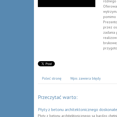
różnego 
Oferowan
wytrzyma
pomimo s
Prezento
przez o
zadania 
realizow
brukowe
przygot
Poleć stronę
Wpis zawiera błędy
Przeczytać warto:
Płyty z betonu architektonicznego doskona
Płyty z betonu architektonicznego są bardzo chęt