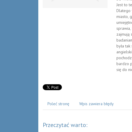
Jest to t
Dlatego 
miasto, 
umiejętn
sprawia,
zajmują 
badaniam
była tak 
angielski
pochodzi
bardzo p
się do ni
Poleć stronę
Wpis zawiera błędy
Przeczytać warto: