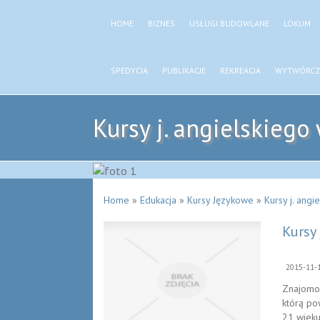
HOME
BIZNES
USŁUGI BUDOWLANE
LOKUM
SPEDYCJA
PUBLIKACJE
REKREACJA
WYTWÓRCZ
Kursy j. angielskiego
Home
»
Edukacja
»
Kursy Językowe
»
Kursy j. angi
Kursy 
2015-11-
Znajomoś
którą po
21 wieku 