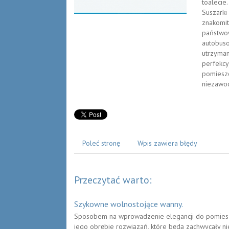
toalecie
Suszark
znakomit
państwow
autobuso
utrzyman
perfekcy
pomieszc
niezawod
Poleć stronę
Wpis zawiera błędy
Przeczytać warto:
Szykowne wolnostojące wanny.
Sposobem na wprowadzenie elegancji do pomiesz
jego obrębie rozwiązań, które będą zachwycały nie