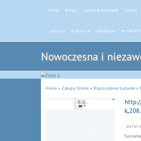
HOME
BIZNES
USŁUGI BUDOWLANE
LOKUM
SPEDYCJA
PUBLIKACJE
REKREACJA
WYTWÓRCZ
Nowoczesna i niezaw
Home
»
Zakupy Online
»
Wyposażenie Łazienki
»
http:
k,208
2017-07-
Suszarka