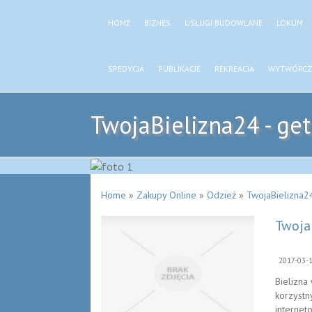
HOME
BIZNES
USŁUGI BUDOWLANE
LOKUM
SPEDYCJA
PUBLIKACJE
REKREACJA
WYTWÓRCZ
TwojaBielizna24 - getr
Home
»
Zakupy Online
»
Odzież
»
TwojaBielizna24 
TwojaB
2017-03-
Bielizna
korzystn
internet