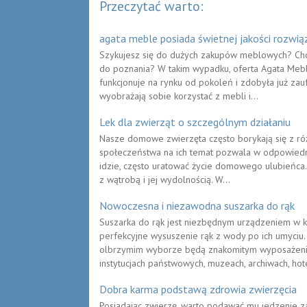
Przeczytać warto:
agata meble posiada świetnej jakości rozwią
Szykujesz się do dużych zakupów meblowych? Chci
do poznania? W takim wypadku, oferta Agata Meble
funkcjonuje na rynku od pokoleń i zdobyła już zauf
wyobrażają sobie korzystać z mebli i...
Lek dla zwierząt o szczególnym działaniu
Nasze domowe zwierzęta często borykają się z r
społeczeństwa na ich temat pozwala w odpowiedni
idzie, często uratować życie domowego ulubieńca.
z wątrobą i jej wydolnością. W...
Nowoczesna i niezawodna suszarka do rąk
Suszarka do rąk jest niezbędnym urządzeniem w ka
perfekcyjne wysuszenie rąk z wody po ich umyciu
olbrzymim wyborze będą znakomitym wyposażeni
instytucjach państwowych, muzeach, archiwach, hote
Dobra karma podstawą zdrowia zwierzęcia
Posiadając zwierzę, warto podawać mu jedzenie z