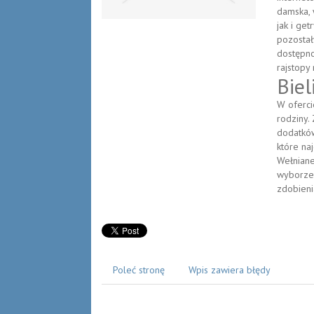
damska, 
jak i ge
pozostał
dostępno
rajstopy
Biel
W oferci
rodziny.
dodatków
które naj
Wełniane
wyborze 
zdobieni
Poleć stronę
Wpis zawiera błędy