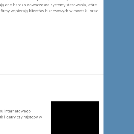
ją one bardzo nowoczesne systemy sterowania, które
j firmy wspierają klientów biznesowych w montażu oraz
epu internetowego
k i getry czy rajstopy w