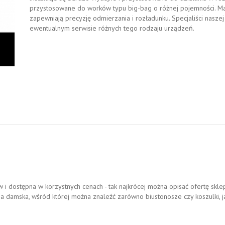
przystosowane do worków typu big-bag o różnej pojemności. Ma
zapewniają precyzję odmierzania i rozładunku. Specjaliści nasze
ewentualnym serwisie różnych tego rodzaju urządzeń.
 dostępna w korzystnych cenach - tak najkrócej można opisać ofertę skl
na damska, wśród której można znaleźć zarówno biustonosze czy koszulki, ja