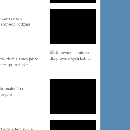
by zawsze one
 z różnego rodzaju
kich miejscach jak to.
 design, to może
cjonalności i
obrębie
pod względem swojej