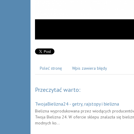
Poleć stronę
Wpis zawiera błędy
Przeczytać warto:
TwojaBielizna24 - getry, rajstopy i bielizna
Bielizna wyprodukowana przez wiodących producentów i
Twoja Bielizna 24. W ofercie sklepu znalazła się bieliz
modnych ko...