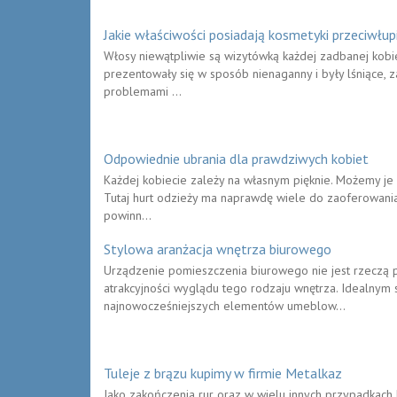
Jakie właściwości posiadają kosmetyki przeciwłu
Włosy niewątpliwie są wizytówką każdej zadbanej kobie
prezentowały się w sposób nienaganny i były lśniące, z
problemami ...
Odpowiednie ubrania dla prawdziwych kobiet
Każdej kobiecie zależy na własnym pięknie. Możemy je p
Tutaj hurt odzieży ma naprawdę wiele do zaoferowania. 
powinn...
Stylowa aranżacja wnętrza biurowego
Urządzenie pomieszczenia biurowego nie jest rzeczą p
atrakcyjności wyglądu tego rodzaju wnętrza. Idealnym
najnowocześniejszych elementów umeblow...
Tuleje z brązu kupimy w firmie Metalkaz
Jako zakończenia rur oraz w wielu innych przypadkac