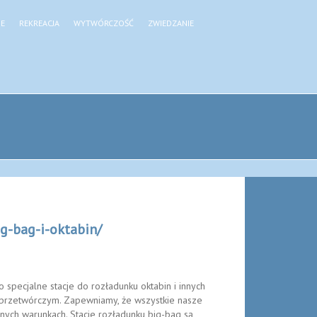
JE
REKREACJA
WYTWÓRCZOŚĆ
ZWIEDZANIE
g-bag-i-oktabin/
 specjalne stacje do rozładunku oktabin i innych
 przetwórczym. Zapewniamy, że wszystkie nasze
żnych warunkach. Stacje rozładunku big-bag są