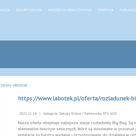
KACJA
ZAKUPY ONLINE
NARZĘDZIA WARSZTATOWE
SPEDYCJA
PUBLIKAC
zesny oktomat
https://www.labotek.pl/oferta/rozladunek-bi
2021-11-24
|
Kategoria: Zakupy Online / Elektronika, RTV, AGD
Nasza oferta obejmuje najlepsze stacje rozładunku Big-Bag. Są to
elementów tworzyw sztucznych, które są stosowane w procesie
instalacje są bardzo wydajne i przystosowane do działania w ró