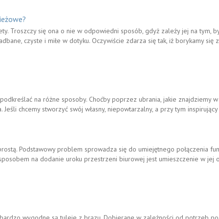
pieżowe?
ty. Troszczy się ona o nie w odpowiedni sposób, gdyż zależy jej na tym, 
adbane, czyste i miłe w dotyku. Oczywiście zdarza się tak, iż borykamy się
odkreślać na różne sposoby. Choćby poprzez ubrania, jakie znajdziemy w ta
Jeśli chcemy stworzyć swój własny, niepowtarzalny, a przy tym inspirujący
rostą. Podstawowy problem sprowadza się do umiejętnego połączenia funk
 sposobem na dodanie uroku przestrzeni biurowej jest umieszczenie w jej 
h bardzo wygodne są tuleje z brązu. Dobierane w zależności od potrzeb 