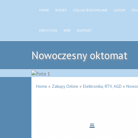
HOME
BIZNES
USŁUGI BUDOWLANE
LOKUM
EDU
MEDYCYNA
WEB
KONTAKT
Nowoczesny oktomat
Home
»
Zakupy Online
»
Elektronika, RTV, AGD
»
Nowoc