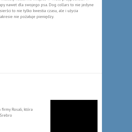
y nawet dla swojego psa. Dog collars to nie jedyne
rści to nie tylko kwestia czasu, ale i użycia
akresie nie pożałuje pieniędzy.
firmy Rosali, która
 Srebro