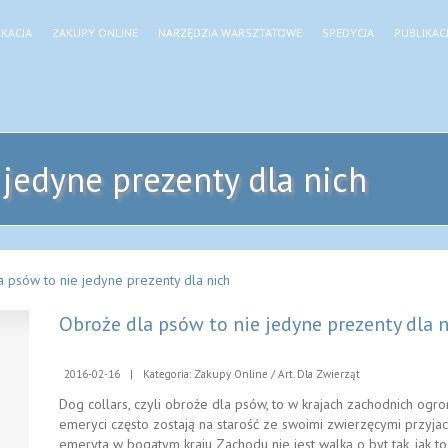
KACJA
ZAKUPY ONLINE
NARZĘDZIA WARSZTATOWE
SPEDYCJA
PUBLIKAC
 jedyne prezenty dla nich
 psów to nie jedyne prezenty dla nich
Obroże dla psów to nie jedyne prezenty dla 
2016-02-16
|
Kategoria: Zakupy Online / Art. Dla Zwierząt
Dog collars, czyli obroże dla psów, to w krajach zachodnich ogr
emeryci często zostają na starość ze swoimi zwierzęcymi przyjació
emeryta w bogatym kraju Zachodu nie jest walką o byt tak, jak t