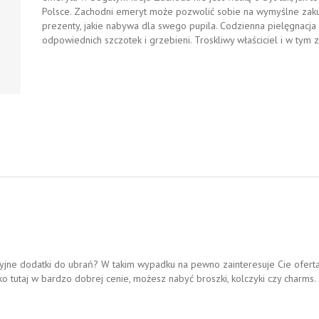
Polsce. Zachodni emeryt może pozwolić sobie na wymyślne zakup
prezenty, jakie nabywa dla swego pupila. Codzienna pielęgnacja sie
odpowiednich szczotek i grzebieni. Troskliwy właściciel i w tym z
kcyjne dodatki do ubrań? W takim wypadku na pewno zainteresuje Cie oferta 
ko tutaj w bardzo dobrej cenie, możesz nabyć broszki, kolczyki czy charms.