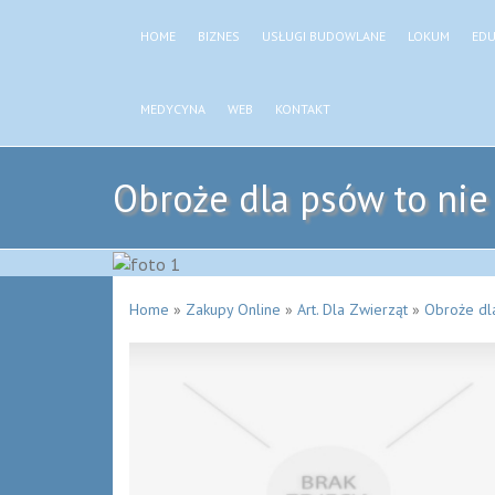
HOME
BIZNES
USŁUGI BUDOWLANE
LOKUM
EDU
MEDYCYNA
WEB
KONTAKT
Obroże dla psów to nie
Home
»
Zakupy Online
»
Art. Dla Zwierząt
»
Obroże dla