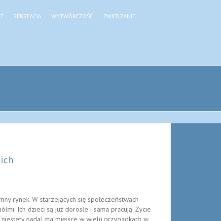
JE
REKREACJA
WYTWÓRCZOŚĆ
ZWIEDZANIE
nich
omny rynek. W starzejących się społeczeństwach
łmi. Ich dzieci są już dorosłe i sama pracują. Życie
o niestety nadal ma miejsce w wielu przypadkach w