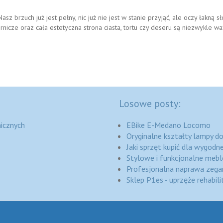
 brzuch już jest pełny, nic już nie jest w stanie przyjąć, ale oczy łakną sł
rnicze oraz cała estetyczna strona ciasta, tortu czy deseru są niezwykle wa
Losowe posty:
icznych
EBike E-Medano Locomo
Oryginalne kształty lampy d
Jaki sprzęt kupić dla wygod
Stylowe i funkcjonalne mebl
Profesjonalna naprawa zega
Sklep P1es - uprzęże rehabil