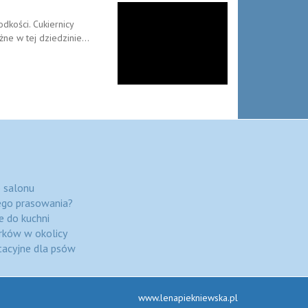
odkości. Cukiernicy
żne w tej dziedzinie...
o salonu
nego prasowania?
e do kuchni
rków w okolicy
itacyjne dla psów
www.lenapiekniewska.pl