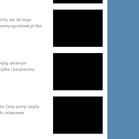
echy, ale do tego
 basenyogrodowe.pl Nie
 będą idealnym
Szybka i bezpieczna
ła. Ceny pomp ciepła
odu relatywnie