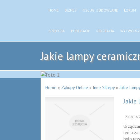
HOME
BIZNES
USŁUGI BUDOWLANE
LOKUM
SPEDYCJA
PUBLIKACJE
REKREACJA
WYTWÓRCZ
Jakie lampy ceramicz
Home
»
Zakupy Online
»
Inne Sklepy
»
Jakie lamp
Jakie
2018-06-
Urządzan
temu zad
było urz