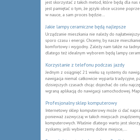
jest skorzystać z takich metod, które będą dla na
jest pamiętać o tym, że języki obce uczone poprze
w nauce, a sam proces będzie...
Jakie lampy ceramiczne będą najlepsze
Urządzanie mieszkania nie należy do najłatwiejsz
sporo czasu i energii. Chcemy, by nasze mieszkan
komfortowy i wygodny. Zależy nam także na ładn
dlatego też idealnym wyborem będą lampy cerami
Korzystanie z telefonu podczas jazdy
Jednym z osiągnięć 21 wieku są systemy do nawigac
nawigacja niemal całkowicie wyparła tradycyjne
dzisiejszych czasach chcąc dojechać do celu najc
wgraną aplikacją do nawigacji samochodowej. Mapy
Profesjonalny sklep komputerowy
Internetowy sklep komputerowy może ci dać napr
ponieważ zazwyczaj w takich miejscach znajdziem
komputerowych. Właśnie dlatego warto jest skorzys
zyskamy, jeśli wybierzemy dobre miejsce,...