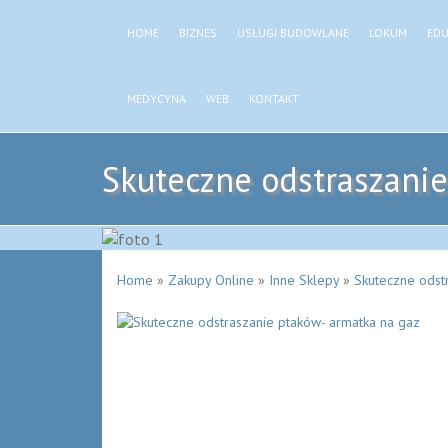
HOME
BIZNES
USŁUGI BUDOWLANE
LOKUM
EDU
MEDYCYNA
WEB
KONTAKT
Skuteczne odstraszanie
Home
»
Zakupy Online
»
Inne Sklepy
»
Skuteczne odst