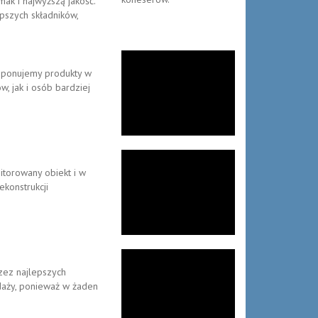
ak i najwyższą jakość.
pszych składników,
roponujemy produkty w
, jak i osób bardziej
itorowany obiekt i w
ekonstrukcji
rzez najlepszych
daży, ponieważ w żaden