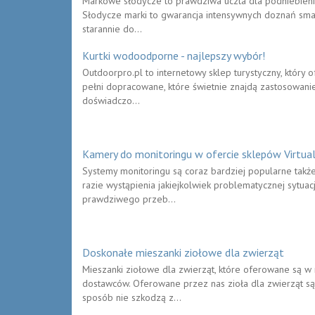
Markowe słodycze to prawdziwa uczta dla podniebienia
Słodycze marki to gwarancja intensywnych doznań smak
starannie do...
Kurtki wodoodporne - najlepszy wybór!
Outdoorpro.pl to internetowy sklep turystyczny, który
pełni dopracowane, które świetnie znajdą zastosowani
doświadczo...
Kamery do monitoringu w ofercie sklepów Virtua
Systemy monitoringu są coraz bardziej popularne także
razie wystąpienia jakiejkolwiek problematycznej sytuacj
prawdziwego przeb...
Doskonałe mieszanki ziołowe dla zwierząt
Mieszanki ziołowe dla zwierząt, które oferowane są w 
dostawców. Oferowane przez nas zioła dla zwierząt s
sposób nie szkodzą z...