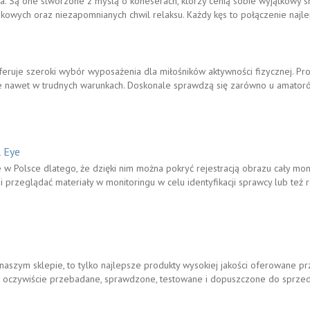
. Są one stworzone z myślą o koneserach, którzy cenią sobie wyjątkowy sm
owych oraz niezapomnianych chwil relaksu. Każdy kęs to połączenie najle
 oferuje szeroki wybór wyposażenia dla miłośników aktywności fizycznej. P
e nawet w trudnych warunkach. Doskonale sprawdzą się zarówno u amatorów
l Eye
 w Polsce dlatego, że dzięki nim można pokryć rejestracją obrazu cały mon
i przeglądać materiały w monitoringu w celu identyfikacji sprawcy lub też r
naszym sklepie, to tylko najlepsze produkty wysokiej jakości oferowane p
ą oczywiście przebadane, sprawdzone, testowane i dopuszczone do sprze