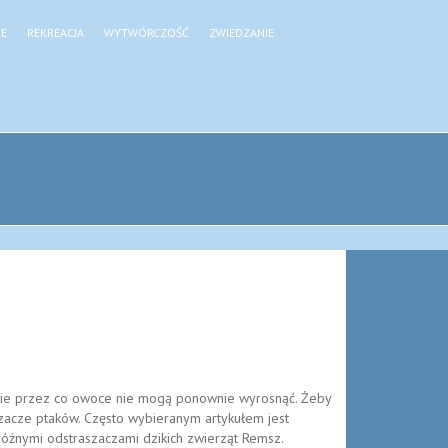
JE
REKREACJA
WYTWÓRCZOŚĆ
ZWIEDZANIE
ęzie przez co owoce nie mogą ponownie wyrosnąć. Żeby
szacze ptaków. Często wybieranym artykułem jest
różnymi odstraszaczami dzikich zwierząt Remsz.