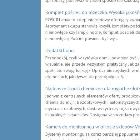
sprzedaży, ponieważ w żaden sposób nie szkodzą 
Komplet pościeli do łóżeczka. Wysoka jakość
POŚCIELarnia to sklep internetowy oferujący swoim 
Asortyment sklepu stanowią kocyki, komplety poście
niemowlęce czy lampki nocne. Komplet pościeli d
niemowlęcej. Pościel powinna być wy...
Dodatki boho
Przedpokój, czyli wizytówka domu, powinien być u
wizualnie, ale przede wszystkim praktyczny. Jak z
spełniało swoją funkcję? Oprócz niezbędnych w m
elementach, jak dywan do przedpokoju. S...
Najlepsze środki chemiczne dla myjni bezdo
Jednym z centralnych elementów oferty produktow
chemia do myjni bezdotykowych i automatycznych.
mycia aut osobowych, dostawczych czy ciężarowy
naturalnych składników. Dostępna w sprzedaży prof
Kamery do monitoringu w ofercie sklepów Vi
Systemy monitoringu są coraz bardziej popularne 