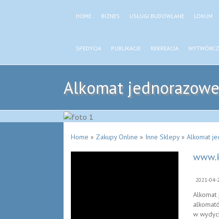
HOME
BIZNES
USŁUGI BUDOWLANE
LOKUM
SPEDYCJA
PUBLIKACJE
REKREACJA
WYTWÓRCZ
Alkomat jednorazowe
Home
»
Zakupy Online
»
Inne Sklepy
»
Alkomat j
www.k
2021-04-
Alkomat 
alkomató
w wydych