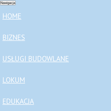
Nawigacja
HOME
BIZNES
USŁUGI BUDOWLANE
LOKUM
EDUKACJA