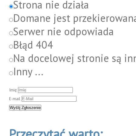
Strona nie działa
Domane jest przekierowan
Serwer nie odpowiada
Błąd 404
Na docelowej stronie są in
Inny ...
Imię
E-mail
Przeczytać warto: