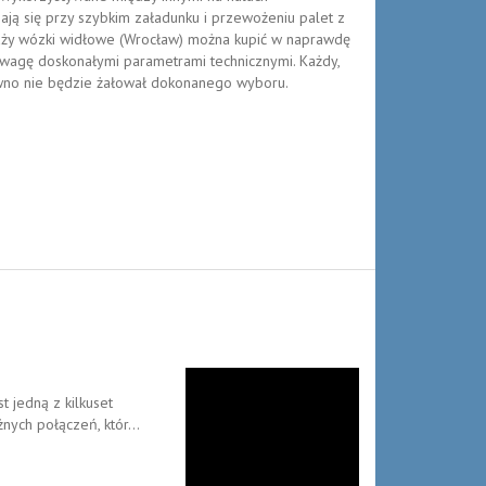
ją się przy szybkim załadunku i przewożeniu palet z
daży wózki widłowe (Wrocław) można kupić w naprawdę
 uwagę doskonałymi parametrami technicznymi. Każdy,
ewno nie będzie żałował dokonanego wyboru.
 jedną z kilkuset
nych połączeń, któr...