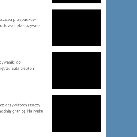
ększości przypadków
sportowe i ekskluzywne
dywaniki do
trzu auta ciepło i
cz oczywistych rzeczy
odnią granicę. Na rynku