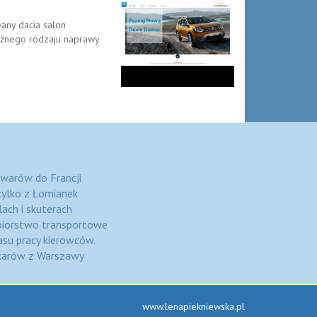
any dacia salon
różnego rodzaju naprawy
warów do Francji
tylko z Łomianek
ach i skuterach
ębiorstwo transportowe
asu pracy kierowców.
karów z Warszawy
www.lenapiekniewska.pl