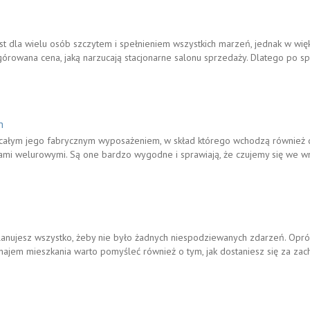
 dla wielu osób szczytem i spełnieniem wszystkich marzeń, jednak w wi
wygórowana cena, jaką narzucają stacjonarne salonu sprzedaży. Dlatego po 
m
ałym jego fabrycznym wyposażeniem, w skład którego wchodzą również 
i welurowymi. Są one bardzo wygodne i sprawiają, że czujemy się we wnę
planujesz wszystko, żeby nie było żadnych niespodziewanych zdarzeń. Opró
najem mieszkania warto pomyśleć również o tym, jak dostaniesz się za zach