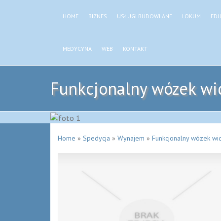
HOME
BIZNES
USŁUGI BUDOWLANE
LOKUM
EDU
MEDYCYNA
WEB
KONTAKT
Funkcjonalny wózek wi
Home
»
Spedycja
»
Wynajem
»
Funkcjonalny wózek wi