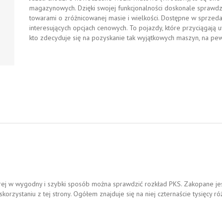
magazynowych. Dzięki swojej funkcjonalności doskonale sprawdza
towarami o zróżnicowanej masie i wielkości. Dostępne w sprze
interesujących opcjach cenowych. To pojazdy, które przyciągają
kto zdecyduje się na pozyskanie tak wyjątkowych maszyn, na p
tórej w wygodny i szybki sposób można sprawdzić rozkład PKS. Zakopane jest
orzystaniu z tej strony. Ogółem znajduje się na niej czternaście tysięcy róż