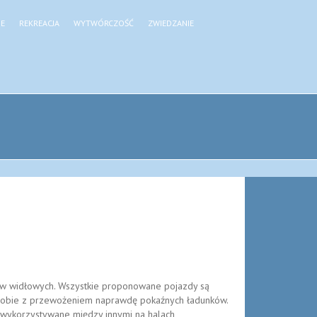
JE
REKREACJA
WYTWÓRCZOŚĆ
ZWIEDZANIE
ów widłowych. Wszystkie proponowane pojazdy są
ą sobie z przewożeniem naprawdę pokaźnych ładunków.
 wykorzystywane między innymi na halach