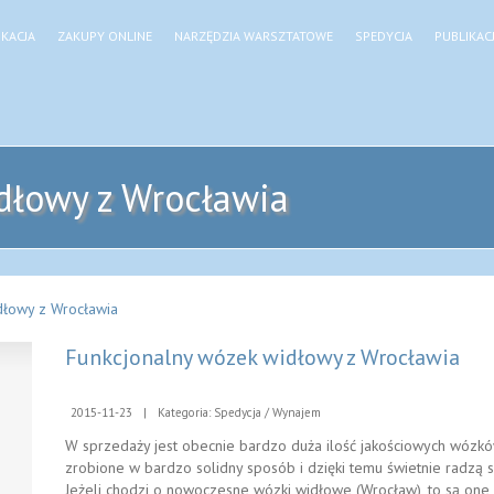
KACJA
ZAKUPY ONLINE
NARZĘDZIA WARSZTATOWE
SPEDYCJA
PUBLIKAC
dłowy z Wrocławia
dłowy z Wrocławia
Funkcjonalny wózek widłowy z Wrocławia
2015-11-23
|
Kategoria: Spedycja / Wynajem
W sprzedaży jest obecnie bardzo duża ilość jakościowych wózk
zrobione w bardzo solidny sposób i dzięki temu świetnie radz
Jeżeli chodzi o nowoczesne wózki widłowe (Wrocław), to są one