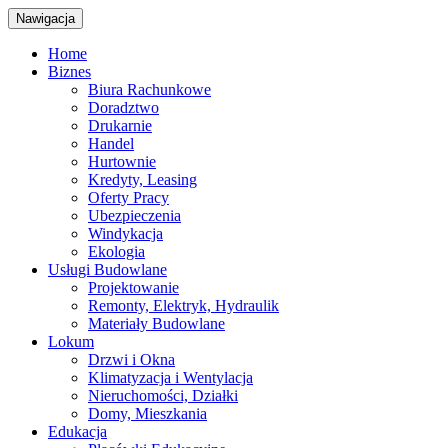
Nawigacja
Home
Biznes
Biura Rachunkowe
Doradztwo
Drukarnie
Handel
Hurtownie
Kredyty, Leasing
Oferty Pracy
Ubezpieczenia
Windykacja
Ekologia
Usługi Budowlane
Projektowanie
Remonty, Elektryk, Hydraulik
Materiały Budowlane
Lokum
Drzwi i Okna
Klimatyzacja i Wentylacja
Nieruchomości, Działki
Domy, Mieszkania
Edukacja