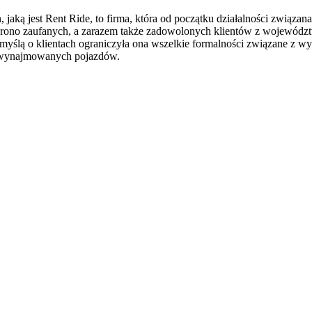
aką jest Rent Ride, to firma, która od początku działalności związan
 grono zaufanych, a zarazem także zadowolonych klientów z województwa
 z myślą o klientach ograniczyła ona wszelkie formalności związane
ny wynajmowanych pojazdów.