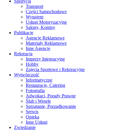
Spedycja
Transport
Części Samochodowe
Wynajem
Usługi Motoryzacyjne
Salony, Komisy
Publikacje
Agencje Reklamowe
Materiały Reklamowe
Inne Agencje
Rekreacja
Imprezy Integracyjne
Hobby
Zajęcia Sportowe i Rekreacyjne
Wytwórczość
Informatyczne
Restauracje, Catering
Fotografia
Adwokaci, Porady Prawne
Ślub i Wesele
Sprzątanie, Porządkowanie
Serwis
Opieka
Inne Usługi
Zwiedzanie