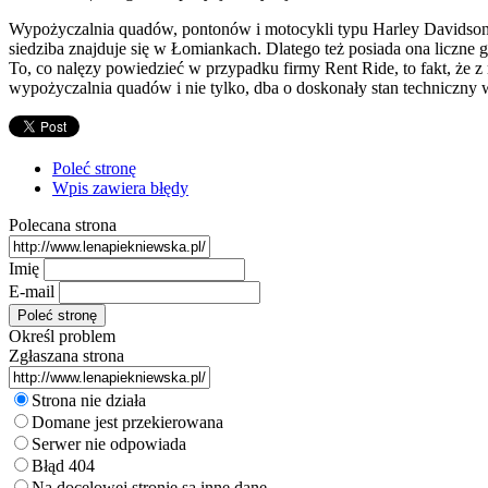
Wypożyczalnia quadów, pontonów i motocykli typu Harley Davidson, j
siedziba znajduje się w Łomiankach. Dlatego też posiada ona liczne
To, co nalęzy powiedzieć w przypadku firmy Rent Ride, to fakt, że
wypożyczalnia quadów i nie tylko, dba o doskonały stan technicz
Poleć stronę
Wpis zawiera błędy
Polecana strona
Imię
E-mail
Określ problem
Zgłaszana strona
Strona nie działa
Domane jest przekierowana
Serwer nie odpowiada
Błąd 404
Na docelowej stronie są inne dane