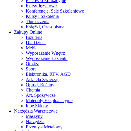
Placówki Edukacyjne
Kursy Językowe
Konferencje, Sale Szkoleniowe
Kursy i Szkolenia
Tłumaczenia
Książki, Czasopisma
Zakupy Online
Biżuteria
Dla Dzieci
Meble
Wyposażenie Wnętrz
Wyposażenie Łazienki
Odzież
Sport
Elektronika, RTV, AGD
Art. Dla Zwierząt
Ogród, Rośliny
Chemia
Art. Spożywcze
Materiały Eksploatacyjne
Inne Sklepy
Narzędzia Warsztatowe
Maszyny
Narzędzia
Przemysł Metalowy