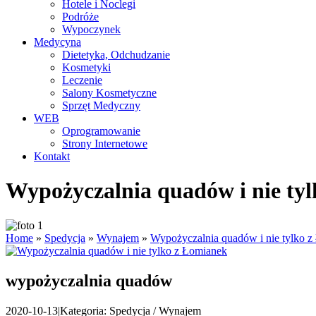
Hotele i Noclegi
Podróże
Wypoczynek
Medycyna
Dietetyka, Odchudzanie
Kosmetyki
Leczenie
Salony Kosmetyczne
Sprzęt Medyczny
WEB
Oprogramowanie
Strony Internetowe
Kontakt
Wypożyczalnia quadów i nie ty
Home
»
Spedycja
»
Wynajem
»
Wypożyczalnia quadów i nie tylko 
wypożyczalnia quadów
2020-10-13
|
Kategoria: Spedycja / Wynajem