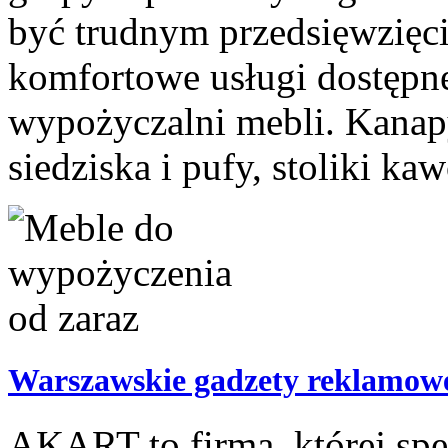
być trudnym przedsięwzięc
komfortowe usługi dostępn
wypożyczalni mebli. Kanapy
siedziska i pufy, stoliki ka
Warszawskie gadzety reklamow
AKART to firma, której spe