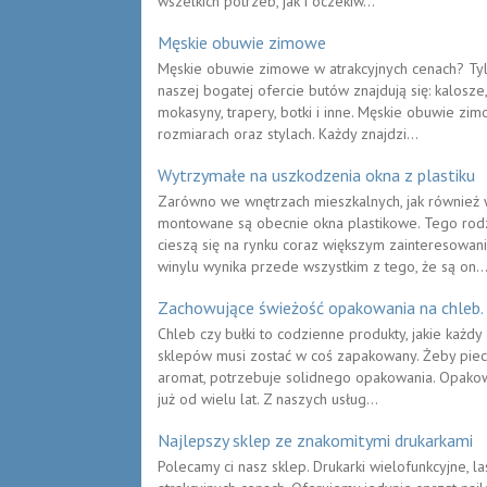
wszelkich potrzeb, jak i oczekiw...
Męskie obuwie zimowe
Męskie obuwie zimowe w atrakcyjnych cenach? Tyl
naszej bogatej ofercie butów znajdują się: kalosze,
mokasyny, trapery, botki i inne. Męskie obuwie z
rozmiarach oraz stylach. Każdy znajdzi...
Wytrzymałe na uszkodzenia okna z plastiku
Zarówno we wnętrzach mieszkalnych, jak również
montowane są obecnie okna plastikowe. Tego rod
cieszą się na rynku coraz większym zainteresowan
winylu wynika przede wszystkim z tego, że są on..
Zachowujące świeżość opakowania na chleb.
Chleb czy bułki to codzienne produkty, jakie każd
sklepów musi zostać w coś zapakowany. Żeby piec
aromat, potrzebuje solidnego opakowania. Opakow
już od wielu lat. Z naszych usług...
Najlepszy sklep ze znakomitymi drukarkami
Polecamy ci nasz sklep. Drukarki wielofunkcyjne, 