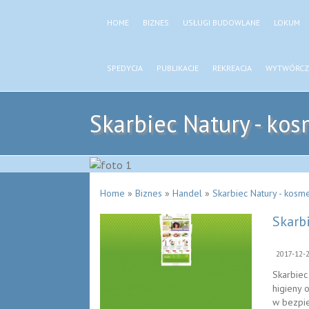
HOME
BIZNES
USŁUGI BUDOWLANE
LOKUM
SPEDYCJA
PUBLIKACJE
REKREACJA
WYTWÓRCZ
Skarbiec Natury - kos
Home
»
Biznes
»
Handel
»
Skarbiec Natury - kosme
Skarbi
2017-12-
Skarbiec
higieny 
w bezpie