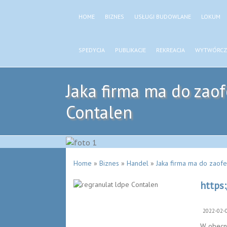
HOME
BIZNES
USŁUGI BUDOWLANE
LOKUM
SPEDYCJA
PUBLIKACJE
REKREACJA
WYTWÓRCZ
Jaka firma ma do zao
Contalen
Home
»
Biznes
»
Handel
»
Jaka firma ma do zaofe
https
2022-02-
W obecny