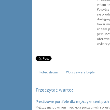
w tym ni
Powyższa
się prod
dostępny
towar mo
atutem j
pełni be
oferowan
wykorzys
Poleć stronę
Wpis zawiera błędy
Przeczytać warto:
Prestiżowe portfele dla mężczyzn ceniących 
Mężczyzna powinien mieć kilka porządnych i prestiż