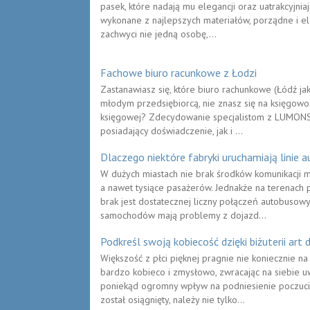
pasek, które nadają mu elegancji oraz uatrakcyjni
wykonane z najlepszych materiałów, porządne i el
zachwyci nie jedną osobę,...
Fachowe biuro racunkowe z Łodzi
Zastanawiasz się, które biuro rachunkowe (Łódź jak
młodym przedsiębiorcą, nie znasz się na księgowo
księgowej? Zdecydowanie specjalistom z LUMONS.
posiadający doświadczenie, jak i ...
Dlaczego niektóre fabryki uruchamiają linie
W dużych miastach nie brak środków komunikacji mie
a nawet tysiące pasażerów. Jednakże na terenach p
brak jest dostatecznej liczny połączeń autobusowy
samochodów mają problemy z dojazd...
Podkreśl swoją kobiecość dzięki biżuterii art 
Większość z płci pięknej pragnie nie koniecznie n
bardzo kobieco i zmysłowo, zwracając na siebie 
poniekąd ogromny wpływ na podniesienie poczucia 
został osiągnięty, należy nie tylko...