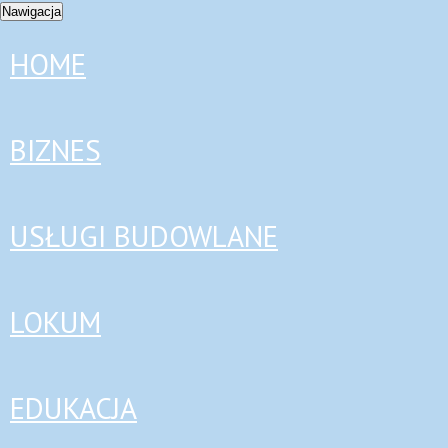
Nawigacja
HOME
BIZNES
USŁUGI BUDOWLANE
LOKUM
EDUKACJA