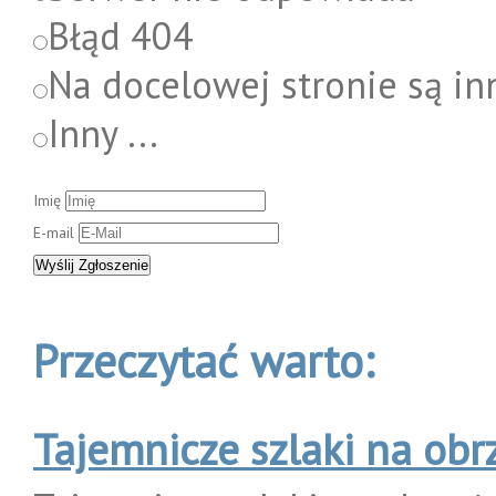
Błąd 404
Na docelowej stronie są in
Inny ...
Imię
E-mail
Przeczytać warto:
Tajemnicze szlaki na obr