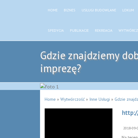
HOME
BIZNES
USŁUGI BUDOWLANE
LOKUM
SPEDYCJA
PUBLIKACJE
REKREACJA
WYTWÓRCZ
Gdzie znajdziemy do
imprezę?
Home
»
Wytwórczość
»
Inne Usługi
»
Gdzie znajd
http:
2018-09-
Na teren