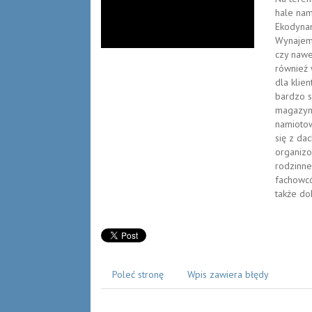
hale nam
Ekodynam
Wynajem 
czy nawe
również 
dla klie
bardzo s
magazyno
namiotow
się z da
organizo
rodzinne
fachowc
także do
Poleć stronę
Wpis zawiera błędy