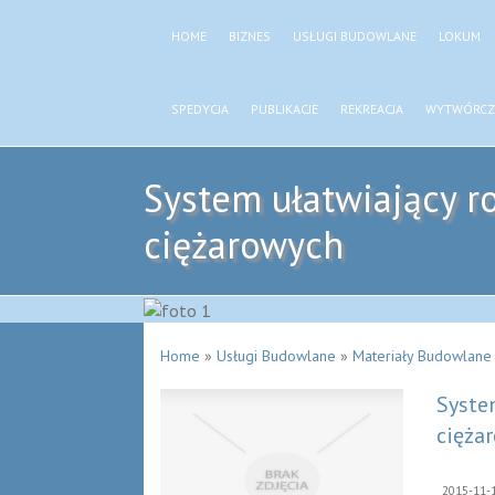
HOME
BIZNES
USŁUGI BUDOWLANE
LOKUM
SPEDYCJA
PUBLIKACJE
REKREACJA
WYTWÓRCZ
System ułatwiający r
ciężarowych
Home
»
Usługi Budowlane
»
Materiały Budowlane
Syste
cięża
2015-11-