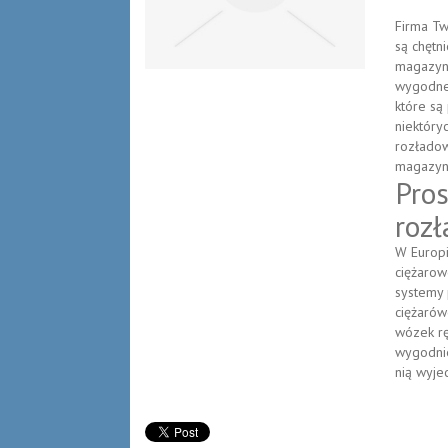
Firma Tw
są chętn
magazyn
wygodne
które są
niektóry
rozładow
magazyn 
Pro
roz
W Europi
ciężarow
systemy 
ciężarów
wózek rę
wygodnie
nią wyje