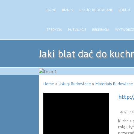
HOME
BIZNES
USŁUGI BUDOWLANE
LOKUM
SPEDYCJA
PUBLIKACJE
REKREACJA
WYTWÓRCZ
Jaki blat dać do kuchn
Home
»
Usługi Budowlane
»
Materiały Budowlane
http:
2017-06-
Kuchnia 
rolę uży
przyrządz