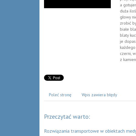
a gotuje
duża ilo
głowy nie
zrobić b
białe bl
blaty ku
je dopas
każdego 
czerni, 
z kamieni
Poleć stronę
Wpis zawiera błędy
Przeczytać warto:
Rozwiązania transportowe w obiektach medy