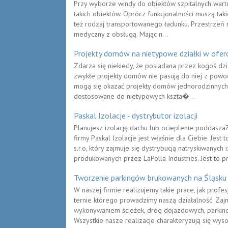
Przy wyborze windy do obiektów szpitalnych war
takich obiektów. Oprócz funkcjonalności muszą takie
też rodzaj transportowanego ładunku. Przestrzeń m
medyczny z obsługą. Mając n...
Projekty domów na nietypowe działki w ofer
Zdarza się niekiedy, że posiadana przez kogoś dz
zwykłe projekty domów nie pasują do niej z powodó
mogą się okazać projekty domów jednorodzinnych 
dostosowane do nietypowych kszta�...
Paskal Izolacje - dystrybutor izolacji
Planujesz izolację dachu lub ocieplenie poddasza
firmy Paskal Izolacje jest właśnie dla Ciebie. Je
s.r.o, który zajmuje się dystrybucją natryskiwanych
produkowanych przez LaPolla Industries. Jest to pr
Tworzenie parkingów brukowanych na Śląsku
W naszej firmie realizujemy takie prace, jak profe
ternie którego prowadzimy naszą działalność. Za
wykonywaniem ścieżek, dróg dojazdowych, parking
Wszystkie nasze realizacje charakteryzują się wyso