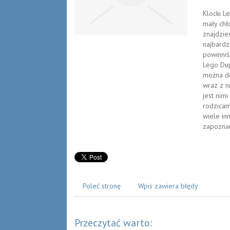
Klocki L
mały chł
znajdzie
najbardz
powinniś
Lego Dup
można do
wraz z n
jest nim
rodzicam
wiele in
zapoznać
Poleć stronę
Wpis zawiera błędy
Przeczytać warto: