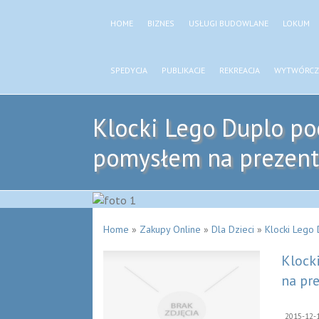
HOME
BIZNES
USŁUGI BUDOWLANE
LOKUM
SPEDYCJA
PUBLIKACJE
REKREACJA
WYTWÓRCZ
Klocki Lego Duplo p
pomysłem na prezent
Home
»
Zakupy Online
»
Dla Dzieci
»
Klocki Lego
Klock
na pr
2015-12-