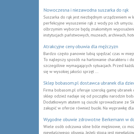
Nowoczesna i niezawodna suszarka do rąk
Suszarka do rąk jest niezbędnym urządzeniem w ka
perfekcyjne wysuszenie rąk z wody po ich umyciu
olbrzymim wyborze będą znakomitym wyposażeni
instytucjach państwowych, muzeach, archiwach, hote
Atrakcyjne ceny obuwia dla mężczyzn
Bardzo często panowie lubią spędzać czas w miejsc
To najlepszy sposób na hartowanie charakteru i d
szczególnie wymagających sytuacjach. Przed każd
się w wysokiej jakości sprzęt ...
Sklep bobasom.pl dostawca ubranek dla dziec
Firma bobasom.pl oferuje szeroką gamę ubranek d
sklep odzież nadaje się od początku narodzin bob
Dodatkowym atutem są ciuszki sprowadzane ze Sk
zakupić w ofercie również buciki. Na wyprawkę dla 
Wygodne obuwie zdrowotne Berkemann w do
Wiele osób odczuwa silne bóle mięśniowe, co 
niewłaściwego obuwia. Jeżeli stopa jest niewłaśc