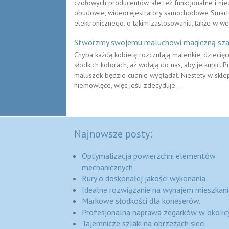
czołowych producentów, ale też funkcjonalne i ni
obudowie, wideorejestratory samochodowe Smart
elektronicznego, o takim zastosowaniu, także w wer
Stwórzmy swojemu maluchowi magiczną sz
Chyba każdą kobietę rozczulają maleńkie, dziecięc
słodkich kolorach, aż wołają do nas, aby je kupić.
maluszek będzie cudnie wyglądał. Niestety w sklep
niemowlęce, więc jeśli zdecyduje...
Najnowsze posty:
Optymalizacja powierzchni elementów
mechanicznych
Rury o doskonałej jakości wykonania
Idealne rozwiązanie na wynajem mieszkani
Markowe słodkości dla koneserów.
Profesjonalna naprawa zegarków w okolic
Tajemnicze szlaki na obrzeżach sieci