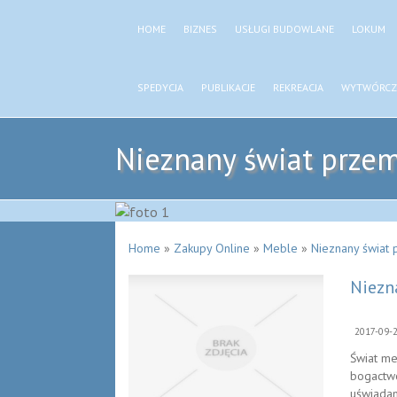
HOME
BIZNES
USŁUGI BUDOWLANE
LOKUM
SPEDYCJA
PUBLIKACJE
REKREACJA
WYTWÓRCZ
Nieznany świat prze
Home
»
Zakupy Online
»
Meble
»
Nieznany świat
Niezn
2017-09-
Świat me
bogactwo
uświadam