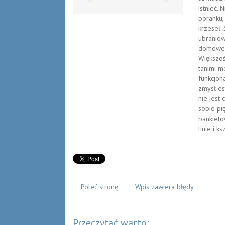
istnieć.
poranku,
krzeseł. 
ubraniow
domowe, 
Większoś
tanimi m
funkcjon
zmysł es
nie jest
sobie pi
bankieto
linie i k
Poleć stronę
Wpis zawiera błędy
Przeczytać warto: