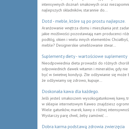
intensywnych doznań smakowych oraz niezapomnian
najlepszych składników, starannie do...
Dotd - meble, które są po prostu najlepsze.
Aranżowanie wnętrza domu i mieszkania jest zada
jakie możliwości pozostawiają nam producenci róż
podłóg, okien i wielu innych elementów. Chciałb
meble? Designerskie umeblowanie stwar...
Suplementy diety - wartościowe suplementy
Nieodpowiednia dieta prowadzi do różnych chorób
odpowiednich dawek witamin i minerałów, gdy nie 
być w świetnej kondycji. Złe odżywianie się może
że odżywiamy się zdrowo, kupuje...
Doskonała kawa dla każdego.
Jeśli jesteś smakoszem wysokogatunkowej kawy, t
w sklepie internetowym Kaweo znajdziesz ogromny
Wiele gatunków, marek, kawy o różnej intensywnoś
Wystarczy parę chwil, żeby zamówić ...
Dobra karma podstawą zdrowia zwierzęcia