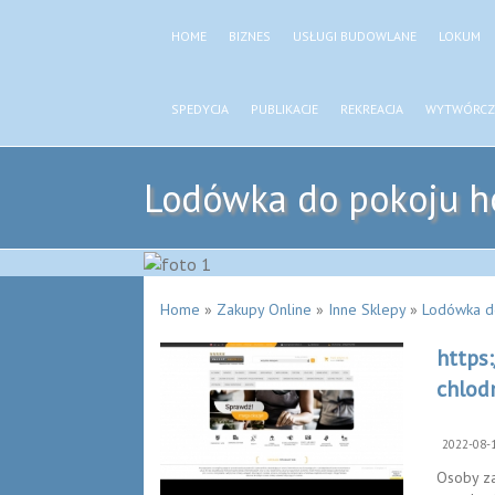
HOME
BIZNES
USŁUGI BUDOWLANE
LOKUM
SPEDYCJA
PUBLIKACJE
REKREACJA
WYTWÓRCZ
Lodówka do pokoju h
Home
»
Zakupy Online
»
Inne Sklepy
»
Lodówka d
https
chlod
2022-08-
Osoby za