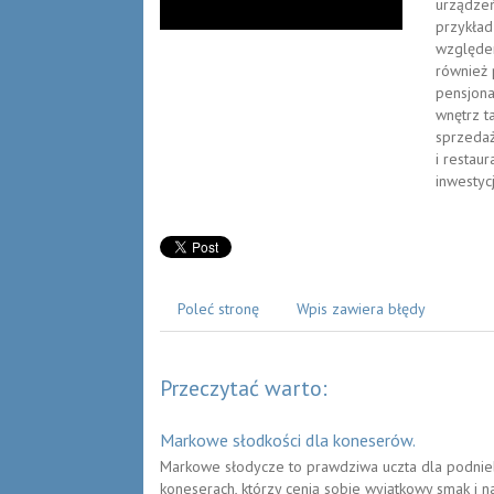
urządzeń
przykład
względem
również 
pensjona
wnętrz t
sprzedaż
i restau
inwestycj
Poleć stronę
Wpis zawiera błędy
Przeczytać warto:
Markowe słodkości dla koneserów.
Markowe słodycze to prawdziwa uczta dla podnieb
koneserach, którzy cenią sobie wyjątkowy smak i n