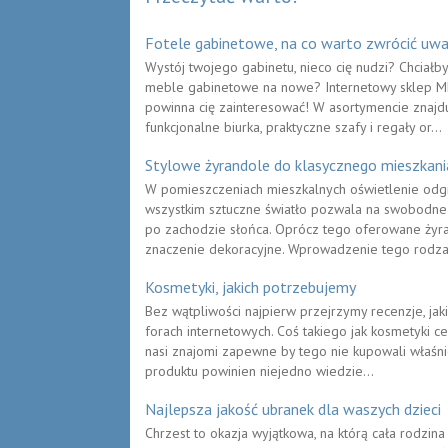
Fotele gabinetowe, na co warto zwrócić uw
Wystój twojego gabinetu, nieco cię nudzi? Chciałb
meble gabinetowe na nowe? Internetowy sklep ME
powinna cię zainteresować! W asortymencie znajd
funkcjonalne biurka, praktyczne szafy i regały or...
Stylowe żyrandole do klasycznego mieszkani
W pomieszczeniach mieszkalnych oświetlenie odgr
wszystkim sztuczne światło pozwala na swobodne
po zachodzie słońca. Oprócz tego oferowane żyr
znaczenie dekoracyjne. Wprowadzenie tego rodzaj
Kosmetyki, jakich potrzebujemy
Bez wątpliwości najpierw przejrzymy recenzje, jak
forach internetowych. Coś takiego jak kosmetyki ce
nasi znajomi zapewne by tego nie kupowali właśn
produktu powinien niejedno wiedzie...
Najlepsza jakość ubranek dla waszych dzieci
Chrzest to okazja wyjątkowa, na którą cała rodzina