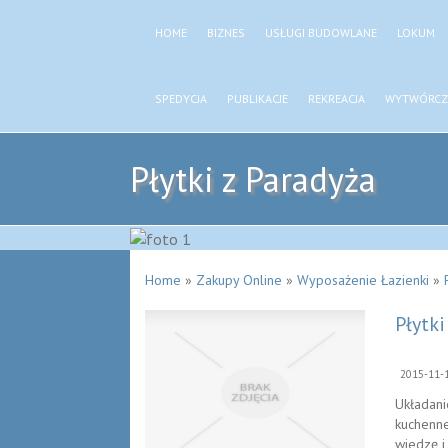
HOME
BIZNES
USŁUGI BUDOWLANE
LOKUM
SPEDYCJA
PUBLIKACJE
REKREACJA
WYTWÓRCZ
Płytki z Paradyża
Home
»
Zakupy Online
»
Wyposażenie Łazienki
»
Płytki
2015-11-
Układani
kuchenne
wiedzę i