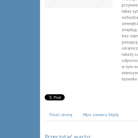
przytwie
takiej s
wzbudza
zewnętrz
znajdują
bez najm
pasującą
ceramicz
należy z
odpornoś
w tym mo
intensyw
łazienka.
Poleć stronę
Wpis zawiera błędy
Przeczytać warto: