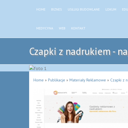
HOME
BIZNES
USŁUGI BUDOWLANE
LOKUM
EDU
MEDYCYNA
WEB
KONTAKT
Czapki z nadrukiem - n
Home
»
Publikacje
»
Materiały Reklamowe
»
Czapki z n