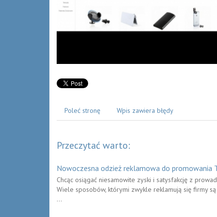
Poleć stronę
Wpis zawiera błędy
Przeczytać warto:
Nowoczesna odzież reklamowa do promowania T
Chcąc osiągać niesamowite zyski i satysfakcję z prowa
Wiele sposobów, którymi zwykle reklamują się firmy są 
...