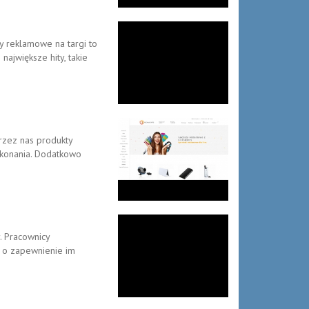
y reklamowe na targi to
ajwiększe hity, takie
rzez nas produkty
ykonania. Dodatkowo
. Pracownicy
 o zapewnienie im