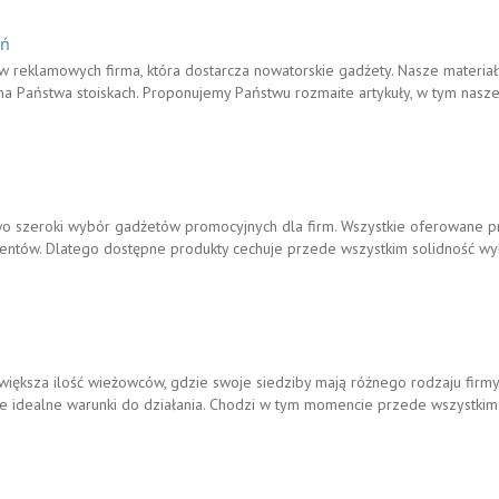
eń
ów reklamowych firma, która dostarcza nowatorskie gadżety. Nasze materiał
a Państwa stoiskach. Proponujemy Państwu rozmaite artykuły, w tym nasze n
o szeroki wybór gadżetów promocyjnych dla firm. Wszystkie oferowane p
lientów. Dlatego dostępne produkty cechuje przede wszystkim solidność w
większa ilość wieżowców, gdzie swoje siedziby mają różnego rodzaju firmy
 idealne warunki do działania. Chodzi w tym momencie przede wszystkim