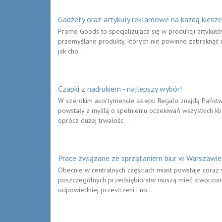
Gadżety oraz artykuły reklamowe na każdą kiesz
Promo Goods to specjalizująca się w produkcji artykuł
przemyślane produkty, których nie powinno zabraknąć n
jak cho...
Czapki z nadrukiem - najlepszy wybór!
W szerokim asortymencie sklepu Regalo znajdą Państw
powstały z myślą o spełnieniu oczekiwań wszystkich k
oprócz dużej trwałośc...
Prace związane ze sprzątaniem biur w Warszawie
Obecnie w centralnych częściach miast powstaje coraz 
poszczególnych przedsiębiorstw muszą mieć stworzone
odpowiedniej przestrzeni i no...