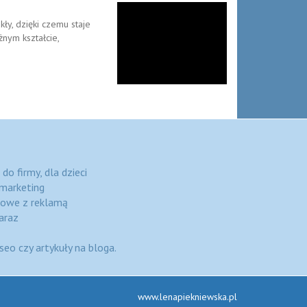
kły, dzięki czemu staje
żnym kształcie,
o firmy, dla dzieci
marketing
iowe z reklamą
araz
seo czy artykuły na bloga.
www.lenapiekniewska.pl