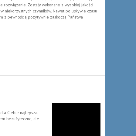
 rozwiązanie. Zostały wykonane z wysokiej jakości
yw niekorzystnych czynników. Nawet po upływie czasu
iem z pewnością pozytywnie zaskoczą Państwa
dla Ciebie najlepsza.
kiem bezużyteczne, ale