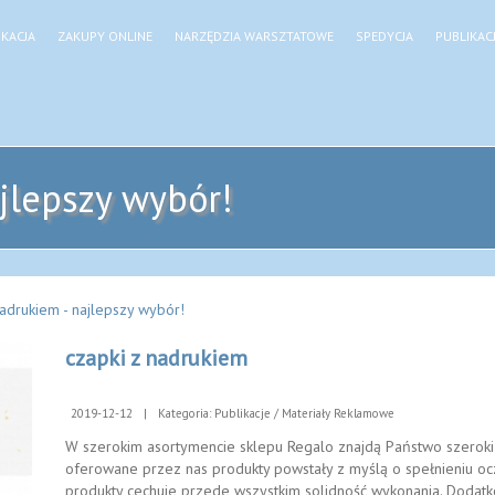
KACJA
ZAKUPY ONLINE
NARZĘDZIA WARSZTATOWE
SPEDYCJA
PUBLIKAC
ajlepszy wybór!
adrukiem - najlepszy wybór!
czapki z nadrukiem
2019-12-12
|
Kategoria: Publikacje / Materiały Reklamowe
W szerokim asortymencie sklepu Regalo znajdą Państwo szeroki
oferowane przez nas produkty powstały z myślą o spełnieniu oc
produkty cechuje przede wszystkim solidność wykonania. Dodatko