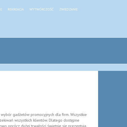
JE
REKREACJA
WYTWÓRCZOŚĆ
ZWIEDZANIE
 wybór gadżetów promocyjnych dla firm. Wszystkie
zekiwań wszystkich klientów. Dlatego dostępne
wo oprócz dużej trwałości świetnie się prezentują.