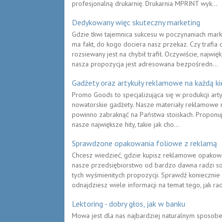
profesjonalną drukarnię. Drukarnia MPRINT wyk...
Dedykowany więc skuteczny marketing
Gdzie tkwi tajemnica sukcesu w poczynaniach ma
ma fakt, do kogo dociera nasz przekaz. Czy trafia 
rozsiewany jest na chybił trafił. Oczywiście, naj
nasza propozycja jest adresowana bezpośredn...
Gadżety oraz artykuły reklamowe na każdą k
Promo Goods to specjalizująca się w produkcji art
nowatorskie gadżety. Nasze materiały reklamowe n
powinno zabraknąć na Państwa stoiskach. Proponu
nasze największe hity, takie jak cho...
Sprawdzone opakowania foliowe z reklamą
Chcesz wiedzieć, gdzie kupisz reklamowe opakowa
nasze przedsiębiorstwo od bardzo dawna radzi s
tych wyśmienitych propozycji. Sprawdź koniecznie n
odnajdziesz wiele informacji na temat tego, jak radz
Lektoring - dobry głos, jak w banku
Mowa jest dla nas najbardziej naturalnym sposo