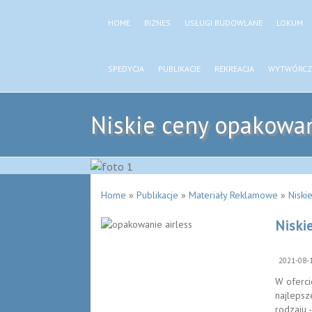
HOME
BIZNES
USŁUGI BUDOWLANE
LOKUM
SPEDYCJA
PUBLIKACJE
REKREACJA
WYTWÓRCZ
Niskie ceny opakowań
Home
»
Publikacje
»
Materiały Reklamowe
»
Niski
Niski
2021-08-
W oferci
najlepsz
rodzaju 