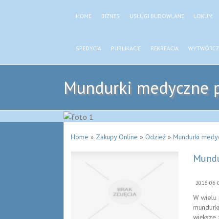
HOME
BIZNES
USŁUGI BUDOWLANE
LOKUM
SPEDYCJA
PUBLIKACJE
REKREACJA
WYTWÓRCZ
Mundurki medyczne p
Home
»
Zakupy Online
»
Odzież
»
Mundurki medyc
Mundu
2016-06-
W wielu 
mundurki
większe 