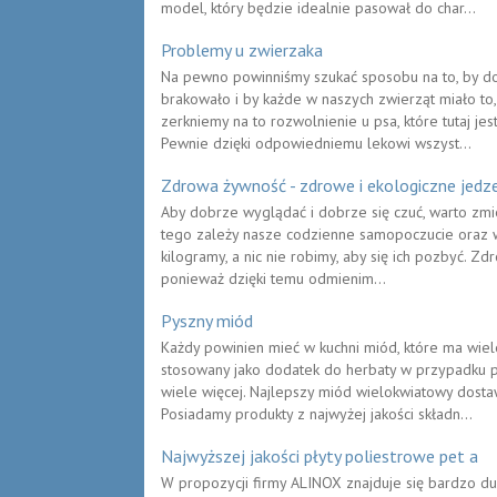
model, który będzie idealnie pasował do char...
Problemy u zwierzaka
Na pewno powinniśmy szukać sposobu na to, by do
brakowało i by każde w naszych zwierząt miało to
zerkniemy na to rozwolnienie u psa, które tutaj jes
Pewnie dzięki odpowiedniemu lekowi wszyst...
Zdrowa żywność - zdrowe i ekologiczne jedz
Aby dobrze wyglądać i dobrze się czuć, warto zm
tego zależy nasze codzienne samopoczucie oraz 
kilogramy, a nic nie robimy, aby się ich pozbyć. Zd
ponieważ dzięki temu odmienim...
Pyszny miód
Każdy powinien mieć w kuchni miód, które ma wiele
stosowany jako dodatek do herbaty w przypadku pr
wiele więcej. Najlepszy miód wielokwiatowy dostaw
Posiadamy produkty z najwyżej jakości składn...
Najwyższej jakości płyty poliestrowe pet a
W propozycji firmy ALINOX znajduje się bardzo du