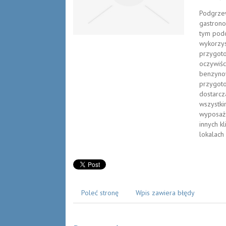
Podgrze
gastrono
tym podo
wykorzys
przygot
oczywiśc
benzynow
przygoto
dostarcz
wszystki
wyposaże
innych k
lokalach
Poleć stronę
Wpis zawiera błędy