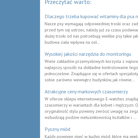
Przeczytać warto:
Dlaczego trzeba kupować witaminy dla psa 
Nasze psy wymagają odpowiedniej troski oraz zad
przed tym się ustrzec, należy już za czasu podawa
dużej troski od nas potrzebują wielkie psy takie j
budowa ciała wpływa na osł...
Wysokiej jakości narzędzia do monitoringu
Wiele zakładów przemysłowych korzysta z najnow
najlepszy sposób na dokładne kontrolowanie tego,
jednocześnie. Znajdujące się w ofertach specjali
sobie zarówno wewnątrz budynków, jak równie...
Atrakcyjne ceny markowych czasomierzy
W ofercie sklepu internetowego E-watches znajd
czasomierzy w wariantach dla kobiet i mężczyzn. O
oryginalność stylu powinny zwrócić uwagę na zeg
wzbudzają podziw nietuzinkowością kształtów i ...
Pyszny miód
Każdy powinien mieć w kuchni miód, które ma wiele