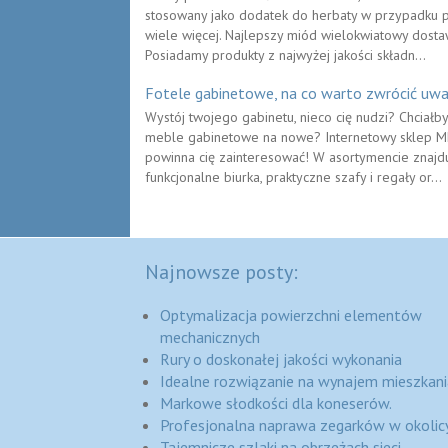
stosowany jako dodatek do herbaty w przypadku pr
wiele więcej. Najlepszy miód wielokwiatowy dostaw
Posiadamy produkty z najwyżej jakości składn...
Fotele gabinetowe, na co warto zwrócić uw
Wystój twojego gabinetu, nieco cię nudzi? Chciałb
meble gabinetowe na nowe? Internetowy sklep ME
powinna cię zainteresować! W asortymencie znajd
funkcjonalne biurka, praktyczne szafy i regały or...
Najnowsze posty:
Optymalizacja powierzchni elementów
mechanicznych
Rury o doskonałej jakości wykonania
Idealne rozwiązanie na wynajem mieszkani
Markowe słodkości dla koneserów.
Profesjonalna naprawa zegarków w okolic
Tajemnicze szlaki na obrzeżach sieci