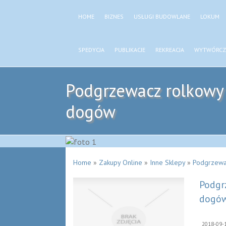
HOME
BIZNES
USŁUGI BUDOWLANE
LOKUM
SPEDYCJA
PUBLIKACJE
REKREACJA
WYTWÓRCZ
Podgrzewacz rolkowy
dogów
Home
»
Zakupy Online
»
Inne Sklepy
»
Podgrzewa
Podgr
dogó
2018-09-